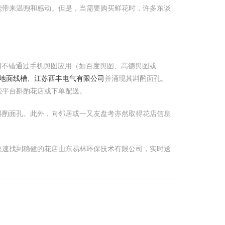
能带来温煦和感动。但是，当需要购买鲜花时，许多东谈
司
不错通过手机舆图应用（如百度舆图、高德舆图或
地面线槽、江苏西丰电气有限公司
并涌现其斟酌面孔。
些平台斟酌花店或下单配送。
斟酌面孔。此外，向邻居或一又友盘考亦然取得花店信息
快速找到稳健的花店山东易林环保技术有限公司，实时送