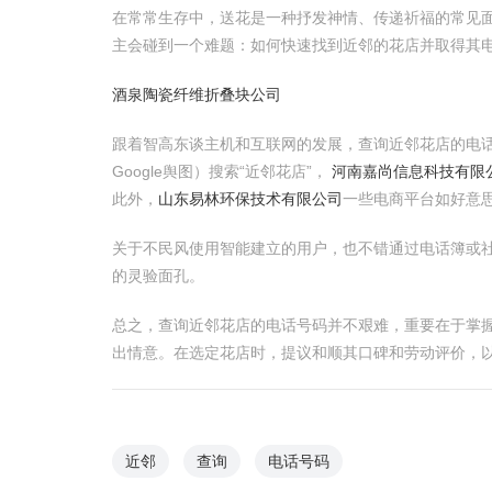
在常常生存中，送花是一种抒发神情、传递祈福的常见
主会碰到一个难题：如何快速找到近邻的花店并取得其
酒泉陶瓷纤维折叠块公司
跟着智高东谈主机和互联网的发展，查询近邻花店的电
Google舆图）搜索“近邻花店”，
河南嘉尚信息科技有限
此外，
山东易林环保技术有限公司
一些电商平台如好意
关于不民风使用智能建立的用户，也不错通过电话簿或
的灵验面孔。
总之，查询近邻花店的电话号码并不艰难，重要在于掌
出情意。在选定花店时，提议和顺其口碑和劳动评价，
近邻
查询
电话号码