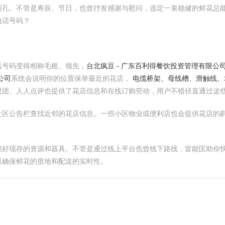
面孔。不管是寿辰、节日，也曾抒发感谢与慰问，选定一束稳健的鲜花总
电话号码？
话号码变得相称毛糙。领先，
台北疯豆 - 广东百利得餐饮投资管理有限公
公司
系统会说明你的位置保举最近的花店，
电缆桥架、母线槽、滑触线、
思团、人人点评也提供了花店信息和在线订购劳动，用户不错径直通过这
社区公告栏查找近邻的花店信息。一些小区物业或便利店也会提供花店的
握好现存的资源和器具。不管是通过线上平台也曾线下路线，皆能匡助你
以确保鲜花的质地和配送的实时性。